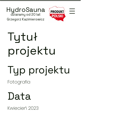
HydroSauna
działamy od 20 lat
Grzegorz Kazimierowicz
Tytuł
projektu
Typ projektu
Fotografia
Data
Kwiecień 2023