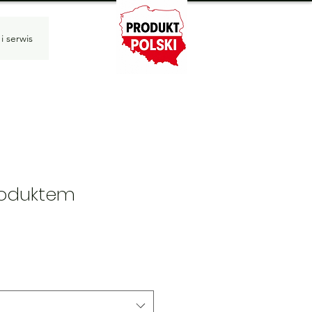
i serwis
roduktem