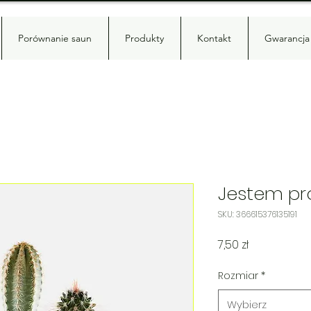
Porównanie saun
Produkty
Kontakt
Gwarancja 
Jestem p
SKU: 366615376135191
Cena
7,50 zł
Rozmiar
*
Wybierz